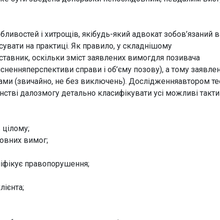
ливостей і хитрощів, якібудь-який адвокат зобов’язаний в
осувати на практиці. Як правило, у складнішому
ставник, оскільки зміст заявлених вимогдля позивача
сненняперспективи справи і об’єму позову), а тому заявлен
ами (звичайно, не без виключень). Дослідженняавтором тео
нстві далозмогу детально класифікувати усі можливі такт
 цілому;
овних вимог;
аліфікує правопорушення;
лієнта;