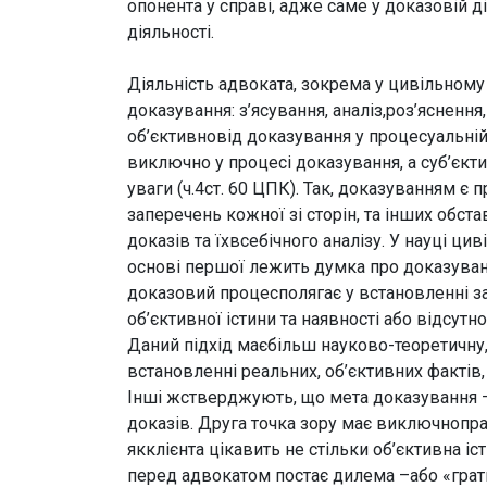
опонента у справі, адже саме у доказовій 
діяльності.
Діяльність адвоката, зокрема у цивільному
доказування: з’ясування, аналіз,роз’ясненн
об’єктивновід доказування у процесуальній
виключно у процесі доказування, а суб’єкт
уваги (ч.4ст. 60 ЦПК). Так, доказуванням є 
заперечень кожної зі сторін, та інших обс
доказів та їхвсебічного аналізу. У науці ци
основі першої лежить думка про доказуванн
доказовий процесполягає у встановленні з
об’єктивної істини та наявності або відсут
Даний підхід маєбільш науково-теоретичну, 
встановленні реальних, об’єктивних фактів,
Інші жстверджують, що мета доказування – 
доказів. Друга точка зору має виключнопра
якклієнта цікавить не стільки об’єктивна іс
перед адвокатом постає дилема –або «грати