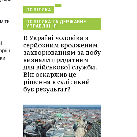
ПОЛІТИКА
міти
ПОЛІТИКА ТА ДЕРЖАВНЕ
УПРАВЛІННЯ
В Україні чоловіка з
і
серйозним вродженим
рії і
захворюванням за добу
ики
визнали придатним
для військової служби.
Він оскаржив це
рішення в суді: який
був результат?