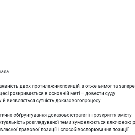
нала
аявність двох протилежнихпозицій, а отже вимог та запер
оцесі розкривається в основній меті – довести суду
у й виявляється сутність доказовогопроцесу.
чне обґрунтування доказовоїстратегії і розкриття змісту
.Актуальність розглядуваної теми зумовлюється ключовою
власної правової позиції і способівоспорювання позиції