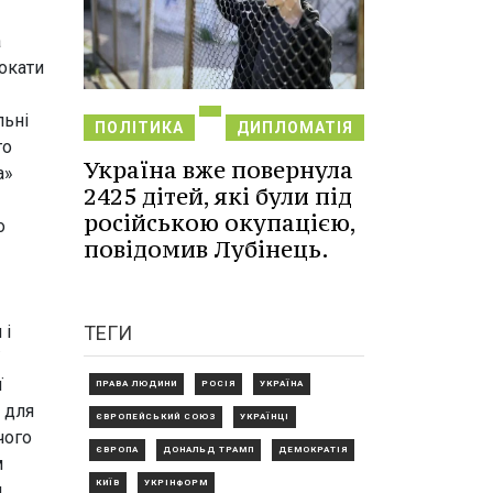
а
вокати
льні
ПОЛІТИКА
ДИПЛОМАТІЯ
го
Україна вже повернула
а»
2425 дітей, які були під
російською окупацією,
о
повідомив Лубінець.
ТЕГИ
 і
ї
ПРАВА ЛЮДИНИ
РОСІЯ
УКРАЇНА
 для
ЄВРОПЕЙСЬКИЙ СОЮЗ
УКРАЇНЦІ
чого
ЄВРОПА
ДОНАЛЬД ТРАМП
ДЕМОКРАТІЯ
м
КИЇВ
УКРІНФОРМ
и