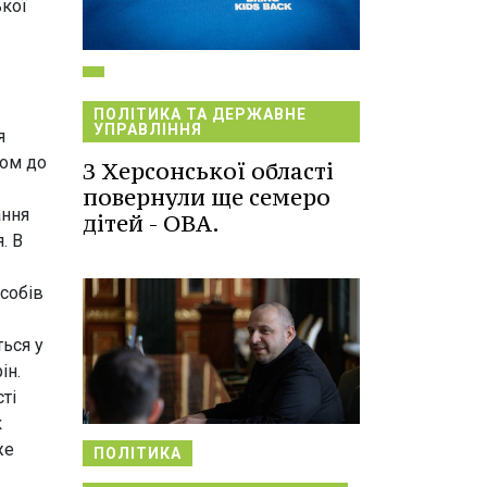
ької
ПОЛІТИКА ТА ДЕРЖАВНЕ
УПРАВЛІННЯ
я
дом до
З Херсонської області
повернули ще семеро
ання
дітей - ОВА.
. В
собів
ться у
ін.
ті
к
же
ПОЛІТИКА