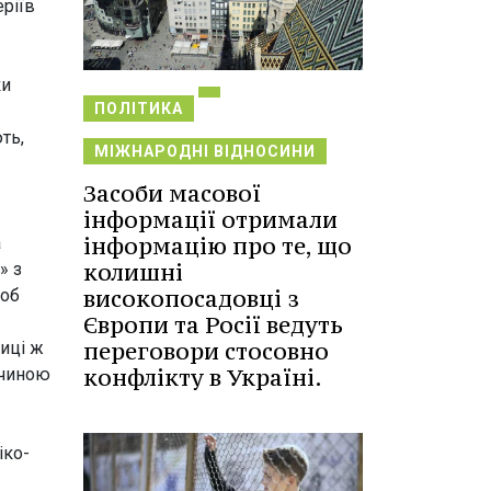
еріїв
ки
ПОЛІТИКА
ть,
МІЖНАРОДНІ ВІДНОСИНИ
Засоби масової
інформації отримали
інформацію про те, що
а
колишні
» з
високопосадовці з
Щоб
Європи та Росії ведуть
переговори стосовно
иці ж
конфлікту в Україні.
ичиною
іко-