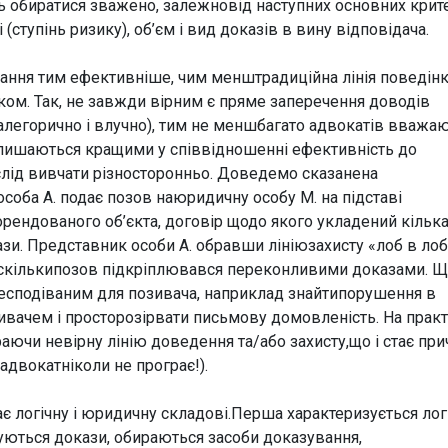
ть обиратися зважено, залежновід наступних основних крит
(ступінь ризику), об’єм і вид доказів в вину відповідача.
ання тим ефективніше, чим менштрадиційна лінія поведін
ком. Так, не завжди вірним є пряме заперечення доводів
алегорично і влучно), тим не меншбагато адвокатів вважаю
алишаються кращими у співвідношенні ефективність до
слід вивчати різносторонньо. Доведемо сказанена
особа А. подає позов наюридичну особу М. на підставі
рендованого об’єкта, договір щодо якого укладений кільк
зи. Представник особи А. обравши лініюзахисту «лоб в лоб
 оскількипозов підкріплювався переконливими доказами. 
несподіваним для позивача, наприклад знайтипорушення в
ивачем і просторозірвати письмову домовленість. На практ
аючи невірну лінію доведення та/або захисту,що і стає пр
адвокатніколи не програє!).
 логічну і юридичну складові.Перша характеризується лог
уються докази, обираються засоби доказування,