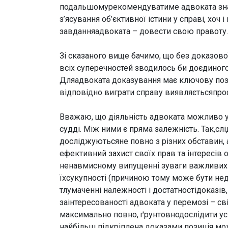
подальшомурекомендуватиме адвоката знайо
з’ясування об’єктивної істини у справі, хоч 
завданняадвоката – довести свою правоту.
Зі сказаного вище бачимо, що без доказової
всіх суперечностей зводилось би доєдиног
Дляадвоката доказування має ключову позиц
відповідно виграти справу виявляєтьсяпроф
Вважаю, що діяльність адвоката можливо ум
судді. Між ними є пряма залежність. Так,сл
досліджуютьсяне повно з різних обставин, 
ефективний захист своїх прав та інтересів
ненавмисному випущенні зуваги важливих 
їхсукупності (причиною тому може бути недо
тлумаченні належності і достатностідоказів,
заінтересованості адвоката у перемозі – с
максимально повно, ґрунтовнодослідити усі
найбільш підкріплена доказами позиція м