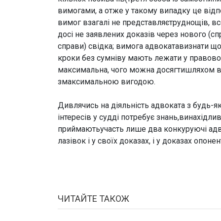
вимогами, а отже у такому випадку це відп
вимог взагалі не представляєтруднощів, все
досі не заявлених доказів через нового (с
справи) свідка; вимога адвокатавизнати щой
кроки без сумніву мають лежати у правово
максимальна, чого можна досягтишляхом все
змаксимальною вигодою.
Дивлячись на діяльність адвоката з будь-я
інтересів у судді потребує знань,винахідли
приймаютьучасть лише два конкуруючі адв
лазівок і у своїх доказах, і у доказах опонен
ЧИТАЙТЕ ТАКОЖ