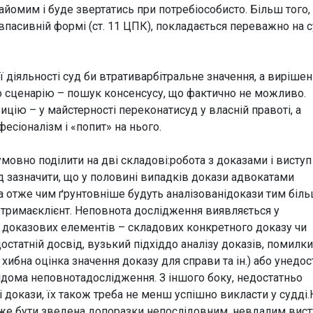
мим і буде звертатись при потребіособисто. Більш того,
і впасивній формі (ст. 11 ЦПК), покладається переважно на с
 діяльності суд би втративарбітральне значення, а виріше
о сценарію – пошук консенсусу, що фактично не можливо.
ію – у майстерності переконатисуд у власній правоті, а
есіоналізм і «попит» на нього.
овно поділити на дві складові:робота з доказами і виступ
ід зазначити, що у половині випадків докази адвокатами
а отже чим ґрунтовніше будуть аналізованідокази тим біл
 отримаєклієнт. Неповнота дослідження виявляється у
доказових елементів – складових конкретного доказу чи
статній досвід, вузький підхіддо аналізу доказів, помилки
 хибна оцінка значення доказу для справи та ін.) або унедос
відома неповнотадослідження. З іншого боку, недостатньо
 докази, їх також треба не менш успішно викласти у судді.
оже бути зведена допоразки непослідовним, невдалим вис