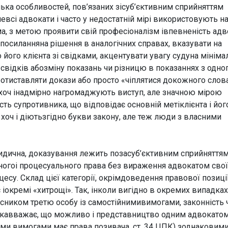
лька особливостей, пов’язаних зісуб’єктивним сприйняттям
невсі адвокати і часто у недостатній мірі використовують н
ма, з метою проявити свій професіоналізм івпевненість ад
посиланняна рішення в аналогічних справах, вказувати на
 його клієнта зі свідками, акцентувати увагу судуна мініма
 свідків абозміну показань чи різницю в показаннях з одно
протиставляти докази або просто «чіплятися докожного слов
и хоч інадмірно нагромаджують виступ, але значною мірою
сть супротивника, що відповідає основній метіклієнта і йог
 хоч і діютьзгідно букви закону, але теж люди з власними
дична, доказування лежить позасуб’єктивним сприйняттям
ногоі процесуального права без вираження адвокатом свої
оцесу. Склад цієї категорії, окрімдоведення правової позиці
окремі «хитрощі». Так, інколи вигідно в окремих випадках
исником третю особу із самостійнимивимогами, законність 
 якавважає, що можливо і представництво одним адвокато
ними вимогами має права позивача, ст. 34 ЦПК) зоднаковим