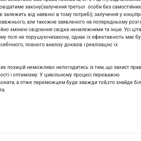
овідатиме закону(залучення третьої особи без самостійних
 залежить від наявної в тому потребі); залучення у кінціп
правжнього, але такожне заявленого на попередньому розг
но змінені свідчення свідка неналежними та інше. Усі ціта
му полі не порушуючизакону, однак їх ефективність має бу
бічного, повного аналізу доказів і реалізацію їх
ких позицій неможливо непогодитись із тим, що захист прав
вості і оптимізму. У цивільному процесі переважно
окати, а отже переможцем буде завжди той,хто знайде бі
та.