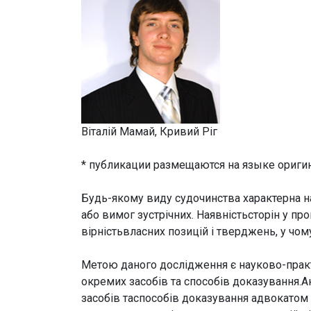
Віталій Мамай, Кривий Ріг
* публикации размещаются на языке ориги
Будь-якому виду судочинства характерна н
або вимог зустрічних. Наявністьсторін у пр
вірністьвласних позицій і тверджень, у чом
Метою даного дослідження є науково-практи
окремих засобів та способів доказування
засобів таспособів доказування адвокатом 