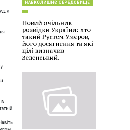
НАВКОЛИШНЄ СЕРЕДОВИЩЕ
уд, а
Новий очільник
розвідки України: хто
ння
такий Рустем Умєров,
його досягнення та які
цілі визначив
Зеленський.
 у
ьш
 в
татній
Навіть
тупом