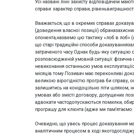
Усі названі лінії захисту відповідачем маю
справи: характер справи, рівеньвиграшності 
Вважається, що в окремих справах доказув
(доведення власної позиції) обраназахисни
опонента,назвемо цю тактику «лоб в лоб» (
що старі традиційні способи доказуванняз
затраченого часу.Однак будь-яку ситуацію 
розповсюдженій умовній ситуації: фізична 
невиконання останньою умов експлуатаціїо
місяців тому.Позивач має переконливі дока
великою вірогідністю програв би справу,
залишитись на конідоцільно піти шляхом, 
умовах або змісті договору, допущених поз
адвокати частодопускаються помилки, обир
програшу для клієнта (адже ми пам’ятаємо: 
Очевидно, що увесь процес доказування має
аналітичним процесом в ході якогодослідж