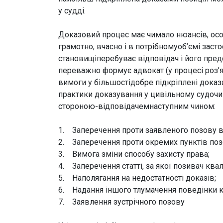
у судді.
Доказовий процес має чимало нюансів, особ
грамотно, вчасно і в потрібномуоб’ємі заст
становищіперебуває відповідач і його пред
переважно формує адвокат (у процесі роз’я
вимоги у більшостідобре підкріплені доказ
практики доказування у цивільному судочи
стороною-відповідачемнаступним чином:
1. Заперечення проти заявленого позову в
2. Заперечення проти окремих пунктів поз
3. Вимога зміни способу захисту права;
4. Заперечення статті, за якої позивач кв
5. Наполягання на недостатності доказів;
6. Надання іншого тлумачення поведінки к
7. Заявлення зустрічного позову