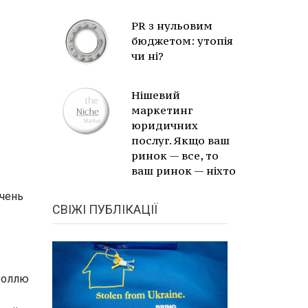
PR з нульовим
бюджетом: утопія
чи ні?
Нішевий
маркетинг
юридичних
послуг. Якщо ваш
ринок — все, то
ваш ринок — ніхто
ечень
СВІЖІ ПУБЛІКАЦІЇ
 роллю