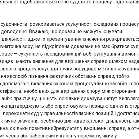
діяльностівідображається сенс судового процесу і адвокатс
 судочинстві розкривається усукупності складових процесу
я, доведення. Вважаю, що докази не можуть існувати
 діяльності, адже їх презентування ізначення розкриваєтьс
ивнаточка зору, не підкріплена доказами не має братися су
процес – сукупність послідовних дій вобґрунтування вимог і
тавин,які мають значення для вирішення справи шляхом над
вільного процесу існує дві точки зорущодо мети доказування
я якспосіб пізнання фактичних обставин справи, тобто
а допомогою вказаних законом процесуальнихзасобів і спо
ностіфактів, необхідних для вирішення спору між сторонами.
аніж практичну цінність, оскільки доказуваннятут виявляє
 якіпідтверджують або спростовують позицію однієї із стор
переконати суд у правильностівласних позицій і достатнос
ктичне значення, особливо для адвокатської діяльності, та
тина, скільки позитивнийрезультат у вирішенні справи, а от
» чесно або забезпечити клієнту перемогу, який у