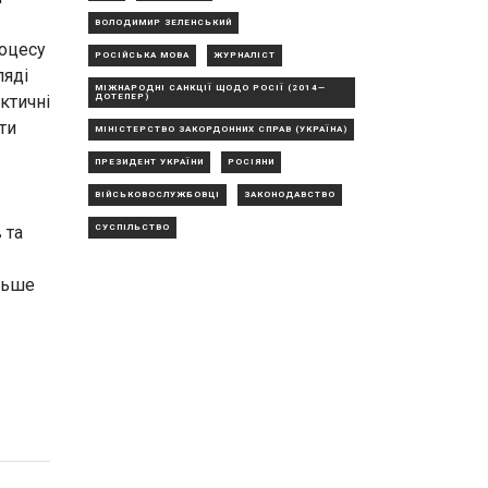
ВОЛОДИМИР ЗЕЛЕНСЬКИЙ
роцесу
РОСІЙСЬКА МОВА
ЖУРНАЛІСТ
ляді
МІЖНАРОДНІ САНКЦІЇ ЩОДО РОСІЇ (2014—
ДОТЕПЕР)
ктичні
ти
МІНІСТЕРСТВО ЗАКОРДОННИХ СПРАВ (УКРАЇНА)
ПРЕЗИДЕНТ УКРАЇНИ
РОСІЯНИ
ВІЙСЬКОВОСЛУЖБОВЦІ
ЗАКОНОДАВСТВО
СУСПІЛЬСТВО
 та
льше