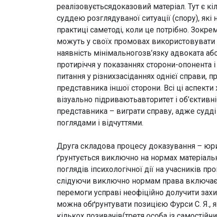
реалізовуєтьсядоказовий матеріал. Тут є кі
суддею розглядуваної ситуації (спору), які 
практиці саметоді, коли це потрібно. Зокре
можуть у своїх промовах використовувати 
наявність мінімальногозв’язку адвоката або
протиріччя у показаннях сторони-опонента і
питання у різнихзасіданнях однієї справи, 
представника іншої сторони. Всі ці аспект
візуально підриваютьавторитет і об’єктивні
представника – виграти справу, адже судді
поглядами і відчуттями.
Друга складова процесу доказування – юри
ґрунтується виключно на нормах матеріаль
поглядів іпсихологічної дії на учасників пр
слідуючи виключно нормам права включає і
перемоги усправі неофіційно долучити зах
можна обґрунтувати позицією Фурси С. Я.,
кількох позивачів(третя особа із самостій