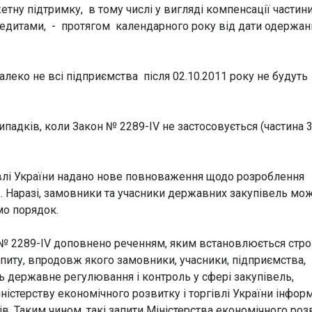
у підтримку, в тому числі у вигляді компенсації частин
редитами, - протягом календарного року від дати одержа
алеко не всі підприємства після 02.10.2011 року не будуть
падків, коли Закон № 2289-IV не застосовується (частина 3 
гівлі України надано нове повноваження щодо розроблення
. Наразі, замовники та учасники державних закупівель мо
мо порядок.
ну № 2289-IV доповнено реченням, яким встановлюється стро
апиту, впродовж якого замовники, учасники, підприємства,
ють державне регулювання і контроль у сфері закупівель,
ністерству економічного розвитку і торгівлі України інфор
в. Таким чином, такі запити Міністерства економічного розв