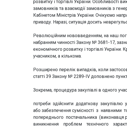
розвитку і торгівлі України. Особливості 
замовників та взаємодії замовників з ге
Кабінетом Міністрів України. Очікуємо на
приводу. Наразі, ситуація досить неврегуль
Революційним нововведенням, на наш погляд
набранням чинності Закону № 3681-17, заз
економічного розвитку і торгівлі України.
учасником, а кількома.
Розширено перелік випадків, коли застосову
статті 39 Закону № 2289-IV доповнено пункт
Зокрема, процедура закупівлі в одного уча
потреби здійснити додаткову закупівлю у 
або забезпечення сумісності з наявними 
попереднього постачальника (виконавця р
виникнення проблем технічного характер