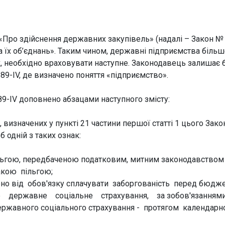
ни «Про здійснення державних закупівель» (надалі – Закон №
 їх об’єднань». Таким чином,
державні підприємства більш
 необхідно враховувати наступне. Законодавець залишає 
289-IV, де визначено поняття «підприємство».
289-IV доповнено абзацами наступного змісту:
визначених у пункті 21 частини першої статті 1 цього Зако
 одній з таких ознак:
льгою, передбаченою податковим, митним законодавством
такою пільгою;
ено від обов'язку сплачувати заборгованість перед бюдж
ове державне соціальне страхування, за зобов'язання
ржавного соціального страхування - протягом календарн