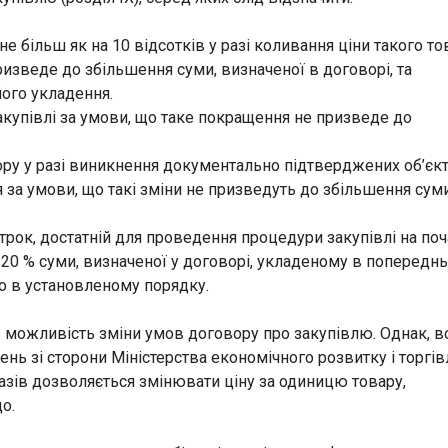
 більш як на 10 відсотків у разі коливання ціни такого то
ризведе до збільшення суми, визначеної в договорі, та
його укладення.
купівлі за умови, що таке покращення не призведе до
ру у разі виникнення документально підтверджених об’єк
за умови, що такі зміни не призведуть до збільшення суми
рок, достатній для проведення процедури закупівлі на поч
є 20 % суми, визначеної у договорі, укладеному в попередн
о в установленому порядку.
ть можливість зміни умов договору про закупівлю. Однак, в
нь зі сторони Міністерства економічного розвитку і торгів
разів дозволяється змінювати ціну за одиницю товару,
о.