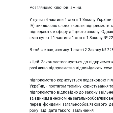
Розглянемо ключові зміни.
У пункті 4 частини 1 статті 1 Закону Украї
IV) виключено слова «кошти підприємств та
підпадають в сферу дії цього закону.
Однак,
змін пункт 21 частини 1 статті 1 Закону № 2
В той же час, частину 1 статті 2 Закону № 2
«Цей Закон застосовується до підприємств, 
разі якщо підприємства відповідають хоча б
підприємство користується податковою пі
України, - протягом терміну користування 
підприємство відповідно до закону звільн
за єдиним внеском на загальнообов'язк
перед фондами загальнообов'язкового де
року від дати такого звільнення;