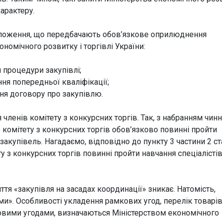
арактеру.
оження, що передбачають обов’язкове оприлюднення
номічного розвитку і торгівлі України:
 процедури закупівлі;
я попередньої кваліфікації;
ня договору про закупівлю.
ленів комітету з конкурсних торгів. Так, з набранням чин
 комітету з конкурсних торгів обов’язково повинні пройти
 закупівель. Нагадаємо, відповідно до пункту 3 частини 2 ст
у з конкурсних торгів повинні пройти навчання спеціалістів
ття «закупівля на засадах координації» зникає. Натомість,
ми». Особливості укладення рамкових угод, перелік товарів
ковими угодами, визначаються Міністерством економічного