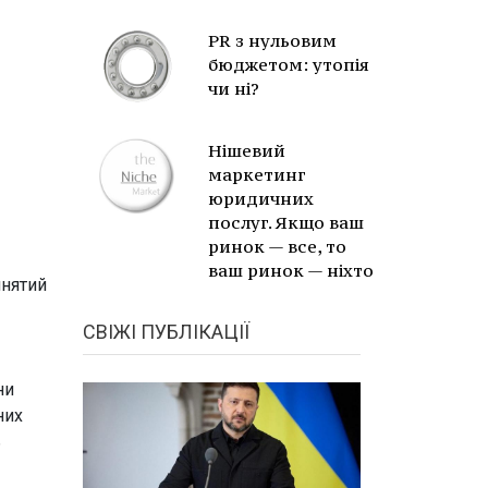
PR з нульовим
бюджетом: утопія
чи ні?
Нішевий
маркетинг
юридичних
послуг. Якщо ваш
ринок — все, то
ваш ринок — ніхто
йнятий
СВІЖІ ПУБЛІКАЦІЇ
ни
них
ь