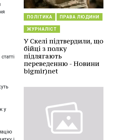
и
ння
ПОЛІТИКА
ПРАВА ЛЮДИНИ
ЖУРНАЛІСТ
У Скелі підтвердили, що
бійці з полку
підлягають
статті
переведенню - Новини
bigmir)net
жуть
к у
мацію
итку і