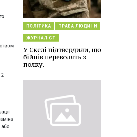
го
ПОЛІТИКА
ПРАВА ЛЮДИНИ
ЖУРНАЛІСТ
рством
У Скелі підтвердили, що
бійців переводять з
полку.
 2
ації
заміна
 або