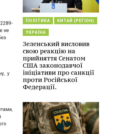
ПОЛІТИКА
КИТАЙ (РЕГІОН)
 2289-
е не
УКРАЇНА
без
Зеленський висловив
свою реакцію на
прийняття Сенатом
США законодавчої
ініціативи про санкції
ну, у
проти Російської
Федерації.
етами,
ми
ого