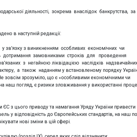
одарської діяльності, зокрема внаслідок банкрутства, за
ладено в наступній редакції:
і у зв'язку з виникненням особливих економічних чи
ть дотримання замовниками строків для проведення
в'язаних з негайною ліквідацією наслідків надзвичайни
актеру, а також наданням у встановленому порядку Укра
е зовсім зрозуміло, що є «особливими економічними чи
 на наш погляд, є ризики зловживання у використанні проц
 ЄС з цього приводу та намагання Уряду України привести
ель у відповідність до Європейських стандартів, на наш по
ікувати нові зміни в цій сфері.
півлю (розділ ІХ), серед яких слід відзначити: