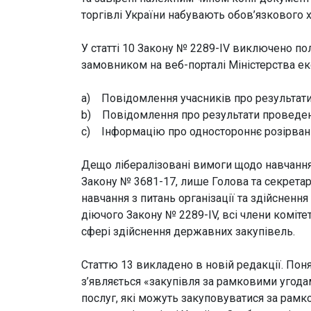
торгівлі України набувають обов’язкового х
У статті 10 Закону № 2289-IV
виключено пол
замовником на веб-порталі Міністерства еко
a) Повідомлення учасників про результати
b) Повідомлення про результати проведенн
c) Інформацію про одностороннє розірван
Дещо лібералізовані вимоги щодо навчання ч
Закону № 3681-17, лише Голова та секретар
навчання з питань організації та здійснення
діючого Закону № 2289-IV, всі члени комітет
сфері здійснення державних закупівель.
Статтю 13 викладено в новій редакції. Поня
з’являється «закупівля за рамковими угода
послуг, які можуть закуповуватися за рам