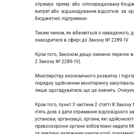
отримує пряму або опосередковану бюджетн
витрат або відшкодування відсотків за к
бюджетної підтримки».
Таким чином, як вбачається з наведеного, д
знаходитися в сфері дії Закону № 2289-IV.
Крім того, Законом дещо змінено перелік ви
2 Закону № 2289-IV).
Міністерству економічного розвитку і тор
порядку здійснення моніторингу закупівель
лише здогадуватися, що це значить. Очікує
Крім того, пункт 3 частини 2 статті 8 Зако
п’ять днів з дати отримання відповідного з
установи, організації, органи, які здійсню
правоохоронні органи зобов’язані надати Мі
та завірені належним чином копії документі