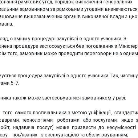
виконання рамкових угод, порядок визначення генеральних
неральним замовником за рамковими угодами визначаються
працювання вищезазначених органів виконавчої влади з цьо
ована.
, є зміни у процедурі закупівлі в одного учасника. З
начена процедура застосовується без погодження з Міністе
 Крім того, замовник може проводити переговори не з одним
ється процедура закупівлі в одного учасника. Так, частину
ами 5-7.
сника також може застосовуватися замовником у разі:
того самого постачальника з метою уніфікації, стандартиз
товарами, технологіями, роботами або послугами, якщо 
обіт, надавача послуг) може призвести до несумісності
у, пов'язаних з експлуатацією та обслуговуванням;