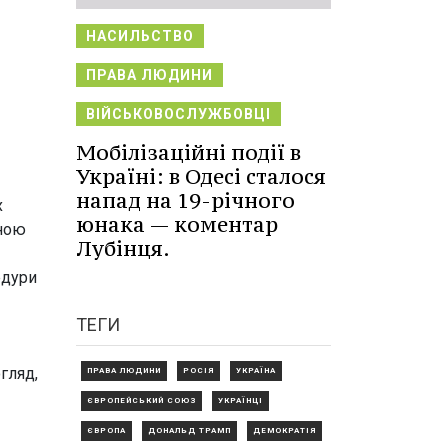
НАСИЛЬСТВО
ПРАВА ЛЮДИНИ
ВІЙСЬКОВОСЛУЖБОВЦІ
Мобілізаційні події в
Україні: в Одесі сталося
напад на 19-річного
х
юнака — коментар
їною
Лубінця.
едури
ТЕГИ
гляд,
ПРАВА ЛЮДИНИ
РОСІЯ
УКРАЇНА
ЄВРОПЕЙСЬКИЙ СОЮЗ
УКРАЇНЦІ
ЄВРОПА
ДОНАЛЬД ТРАМП
ДЕМОКРАТІЯ