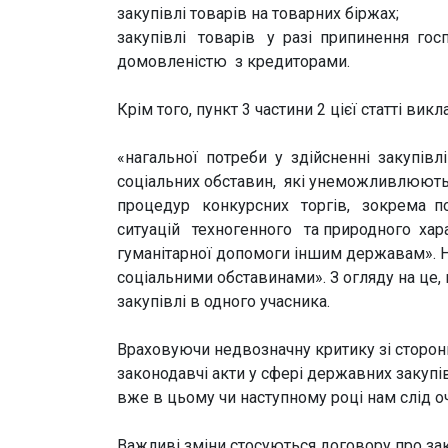
закупівлі товарів на товарних біржах;
закупівлі товарів у разі припинення госп
домовленістю з кредиторами.
Крім того, пункт 3 частини 2 цієї статті вик
«нагальної потреби у здійсненні закупівл
соціальних обставин, які унеможливлюю
процедур конкурсних торгів, зокрема по
ситуацій техногенного та природного хар
гуманітарної допомоги іншим державам». Н
соціальними обставинами». З огляду на це,
закупівлі в одного учасника.
Враховуючи недвозначну критику зі сторони
законодавчі акти у сфері державних закупів
вже в цьому чи наступному році нам слід оч
Важливі зміни стосуються договору про заку