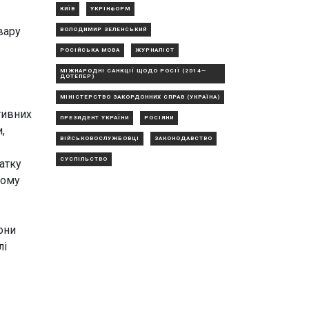
КИЇВ
УКРІНФОРМ
вару
ВОЛОДИМИР ЗЕЛЕНСЬКИЙ
РОСІЙСЬКА МОВА
ЖУРНАЛІСТ
МІЖНАРОДНІ САНКЦІЇ ЩОДО РОСІЇ (2014—
ДОТЕПЕР)
МІНІСТЕРСТВО ЗАКОРДОННИХ СПРАВ (УКРАЇНА)
тивних
ПРЕЗИДЕНТ УКРАЇНИ
РОСІЯНИ
,
ВІЙСЬКОВОСЛУЖБОВЦІ
ЗАКОНОДАВСТВО
СУСПІЛЬСТВО
атку
ьому
они
лі