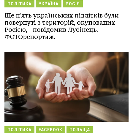
ПОЛІТИКА
УКРАЇНА
РОСІЯ
Ще п'ять українських підлітків були
повернуті з територій, окупованих
Росією, - повідомив Лубінець.
ФОТОрепортаж.
ПОЛІТИКА
FACEBOOK
ПОЛЬЩА