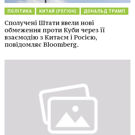
ПОЛІТИКА
КИТАЙ (РЕГІОН)
ДОНАЛЬД ТРАМП
Сполучені Штати ввели нові
обмеження проти Куби через її
взаємодію з Китаєм і Росією,
повідомляє Bloomberg.