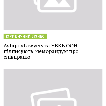
ЮРИДИЧНИЙ БІЗНЕС
AstapovLawyers та УВКБ ООН
підписують Меморандум про
співпрацю