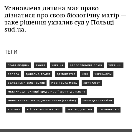
Усиновлена дитина має право
дізнатися про свою біологічну матір —
таке рішення ухвалив суд у Польщі -
sud.ua.
ТЕГИ
ПРАВА ЛЮДИНИ
РОСІЯ
УКРАЇНА
ЄВРОПЕЙСЬКИЙ СОЮЗ
УКРАЇНЦІ
ЄВРОПА
ДОНАЛЬД ТРАМП
ДЕМОКРАТІЯ
КИЇВ
УКРІНФОРМ
ВОЛОДИМИР ЗЕЛЕНСЬКИЙ
РОСІЙСЬКА МОВА
ЖУРНАЛІСТ
МІЖНАРОДНІ САНКЦІЇ ЩОДО РОСІЇ (2014—ДОТЕПЕР)
МІНІСТЕРСТВО ЗАКОРДОННИХ СПРАВ (УКРАЇНА)
ПРЕЗИДЕНТ УКРАЇНИ
РОСІЯНИ
ВІЙСЬКОВОСЛУЖБОВЦІ
ЗАКОНОДАВСТВО
СУСПІЛЬСТВО