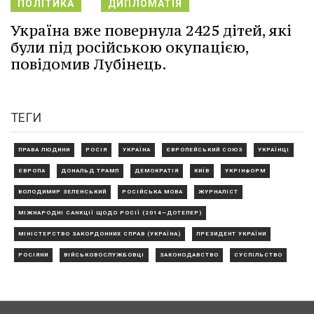
ПОЛІТИКА
ДИПЛОМАТІЯ
Україна вже повернула 2425 дітей, які
були під російською окупацією,
повідомив Лубінець.
ТЕГИ
ПРАВА ЛЮДИНИ
РОСІЯ
УКРАЇНА
ЄВРОПЕЙСЬКИЙ СОЮЗ
УКРАЇНЦІ
ЄВРОПА
ДОНАЛЬД ТРАМП
ДЕМОКРАТІЯ
КИЇВ
УКРІНФОРМ
ВОЛОДИМИР ЗЕЛЕНСЬКИЙ
РОСІЙСЬКА МОВА
ЖУРНАЛІСТ
МІЖНАРОДНІ САНКЦІЇ ЩОДО РОСІЇ (2014—ДОТЕПЕР)
МІНІСТЕРСТВО ЗАКОРДОННИХ СПРАВ (УКРАЇНА)
ПРЕЗИДЕНТ УКРАЇНИ
РОСІЯНИ
ВІЙСЬКОВОСЛУЖБОВЦІ
ЗАКОНОДАВСТВО
СУСПІЛЬСТВО