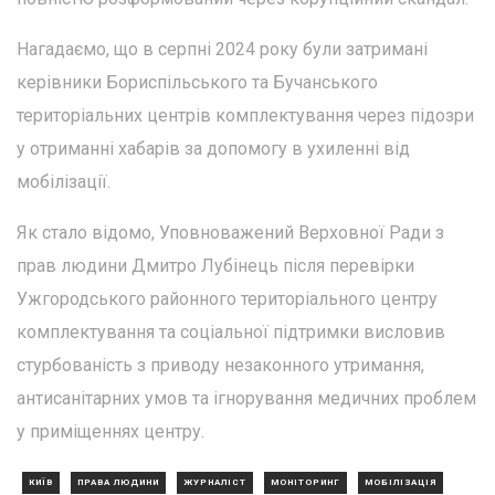
Нагадаємо, що в серпні 2024 року були затримані
керівники Бориспільського та Бучанського
територіальних центрів комплектування через підозри
у отриманні хабарів за допомогу в ухиленні від
мобілізації.
Як стало відомо, Уповноважений Верховної Ради з
прав людини Дмитро Лубінець після перевірки
Ужгородського районного територіального центру
комплектування та соціальної підтримки висловив
стурбованість з приводу незаконного утримання,
антисанітарних умов та ігнорування медичних проблем
у приміщеннях центру.
КИЇВ
ПРАВА ЛЮДИНИ
ЖУРНАЛІСТ
МОНІТОРИНГ
МОБІЛІЗАЦІЯ