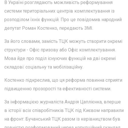
В Україні розглядають можливість реформування
системи територіальних центрів комплектування із
розподілом їхніх функцій. Про це повідомив народний
депутат Роман Костенко, передають ЗМІ.
За його словами, замість ТЦК можуть створити окремі
структури - Офіс призову або Офіс комплектування.
Мова йде про поділ існуючих функцій на дві окремі
складові: соціальну та мобілізаційну.
Костенко підкреслив, що ця реформа повинна сприяти
підвищенню прозорості та ефективності системи.
За інформацією журналіста Андрія Цаплієнка, вперше
в історії всіх співробітників ТЦК під Києвом направили
на фронт: Бучанський ТЦК разом із керівництвом був
повністю розформований через корупційний скандал.