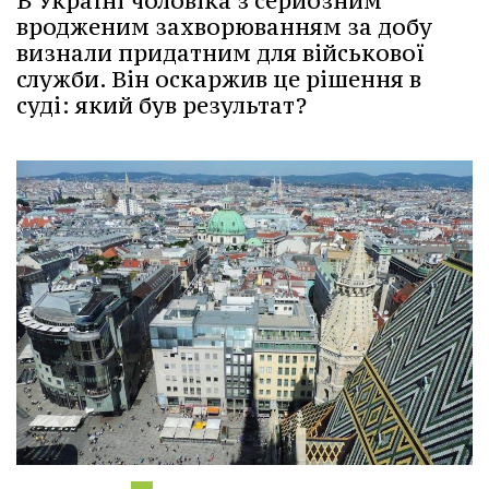
В Україні чоловіка з серйозним
вродженим захворюванням за добу
визнали придатним для військової
служби. Він оскаржив це рішення в
суді: який був результат?