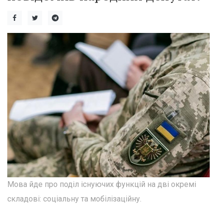
Мова йде про поділ існуючих функцій на дві окремі
складові: соціальну та мобілізаційну.