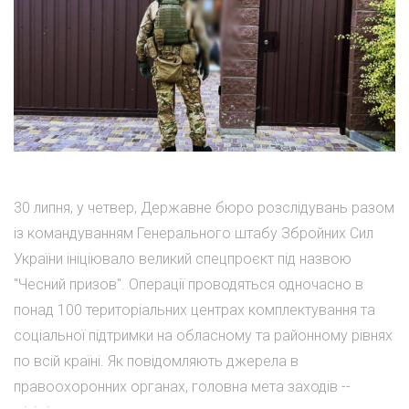
30 липня, у четвер, Державне бюро розслідувань разом
із командуванням Генерального штабу Збройних Сил
України ініціювало великий спецпроєкт під назвою
"Чесний призов". Операції проводяться одночасно в
понад 100 територіальних центрах комплектування та
соціальної підтримки на обласному та районному рівнях
по всій країні. Як повідомляють джерела в
правоохоронних органах, головна мета заходів --