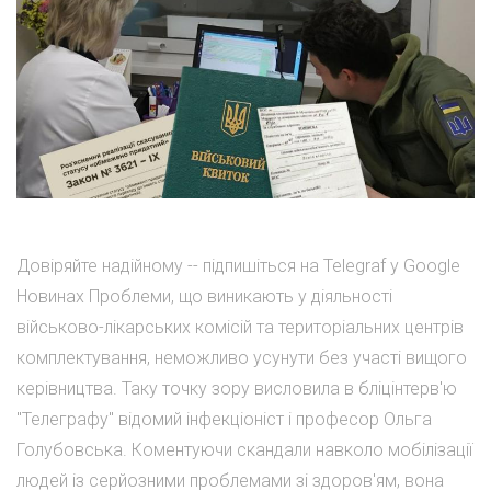
Довіряйте надійному -- підпишіться на Telegraf у Google
Новинах Проблеми, що виникають у діяльності
військово-лікарських комісій та територіальних центрів
комплектування, неможливо усунути без участі вищого
керівництва. Таку точку зору висловила в бліцінтерв'ю
"Телеграфу" відомий інфекціоніст і професор Ольга
Голубовська. Коментуючи скандали навколо мобілізації
людей із серйозними проблемами зі здоров'ям, вона