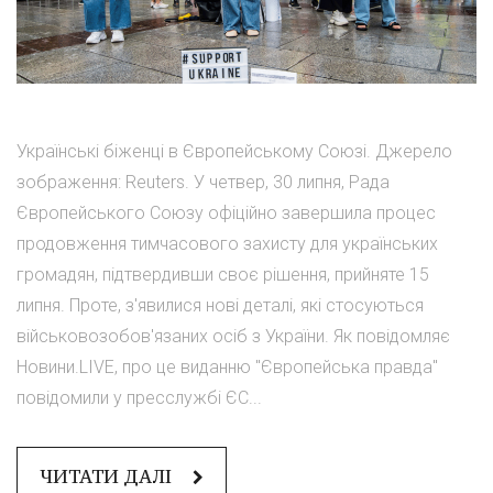
Українські біженці в Європейському Союзі. Джерело
зображення: Reuters. У четвер, 30 липня, Рада
Європейського Союзу офіційно завершила процес
продовження тимчасового захисту для українських
громадян, підтвердивши своє рішення, прийняте 15
липня. Проте, з'явилися нові деталі, які стосуються
військовозобов'язаних осіб з України. Як повідомляє
Новини.LIVE, про це виданню "Європейська правда"
повідомили у пресслужбі ЄС...
ЧИТАТИ ДАЛІ