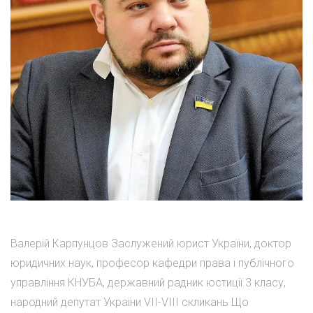
Валерій Карпунцов Заслужений юрист України, доктор
юридичних наук, професор кафедри права і публічного
управління КНУБА, державний радник юстиції 3 класу,
народний депутат України VII-VIII скликань Що