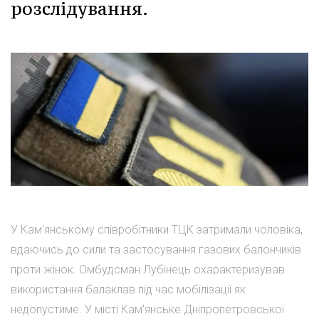
розслідування.
У Кам'янському співробітники ТЦК затримали чоловіка,
вдаючись до сили та застосування газових балончиків
проти жінок. Омбудсман Лубінець охарактеризував
використання балаклав під час мобілізації як
недопустиме. У місті Кам'янське Дніпропетровської