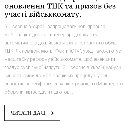
оновлення ТЦК та призов без
участі військкомату.
З 1 серпня в Україні запрацювали нові правила
мобілізації: відстрочки тепер продовжують
автоматично, а до війська можна потрапити в обхід
ТЦК. Як повідомляють "Факти ICTV", уряд також готує
масштабну реформу військкоматів, щоб зменшити
градус суспільної напруги. З 1 серпня в Україні набули
чинності зміни до мобілізаційних процедур: уряд
спростив переоформлення відстрочок, а в Міністерстві
оборони підтвердили підготов...
ЧИТАТИ ДАЛІ