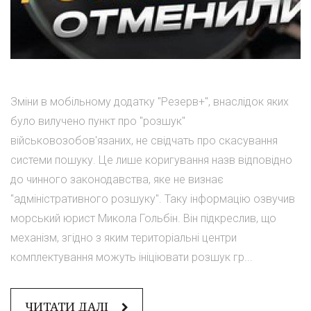
Зміни в мобільному додатку "Резерв+", внаслідок яких
було вилучено пункт про "розшук"
військовозобов'язаних, не свідчать про скасування
системи пошуку. Це лише коригування назв відповідно
до чинного законодавства, яке не визнає
"адміністративного розшуку". Таку інформацію озвучив
морський юрист Микола Гольбін. Він підкреслив, що
механізм, згідно з яким територіальні центри
комплектування можуть ініціювати розшук гр...
ЧИТАТИ ДАЛІ