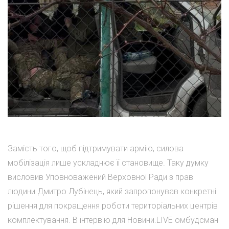
Замість того, щоб підтримувати армію, силова
мобілізація лише ускладнює її становище. Таку думку
висловив Уповноважений Верховної Ради з прав
людини Дмитро Лубінець, який запропонував конкретні
рішення для покращення роботи територіальних центрів
комплектування. В інтерв'ю для Новини.LIVE омбудсман