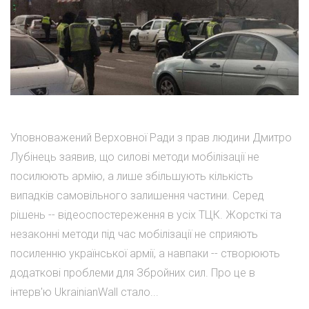
Уповноважений Верховної Ради з прав людини Дмитро
Лубінець заявив, що силові методи мобілізації не
посилюють армію, а лише збільшують кількість
випадків самовільного залишення частини. Серед
рішень -- відеоспостереження в усіх ТЦК. Жорсткі та
незаконні методи під час мобілізації не сприяють
посиленню української армії, а навпаки -- створюють
додаткові проблеми для Збройних сил. Про це в
інтерв'ю UkrainianWall стало...