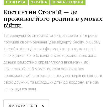
ПОЛІТИКА
УКРАЇНА
ПРАВА ЛЮДИНИ
Костянтин Стогній — де
проживає його родина в умовах
війни.
Телеведучий Костянтин Стогній вперше за п'ять років
порушив своє мовчання і дав відверту бесіду. У цьому
інтерв'ю він поділився інформацією про те, де наразі
знаходяться його близькі, а також розповів, як його
доньки самостійно справлялися з викликами, які
принесла війна. З моменту, коли розпочалося
повномасштабне вторгнення, шоумен вирішив відвезти
свою дружину та молодших дітей до кордону, але сам
не погодився зали...
ЧИТАТИ ДАЛІ