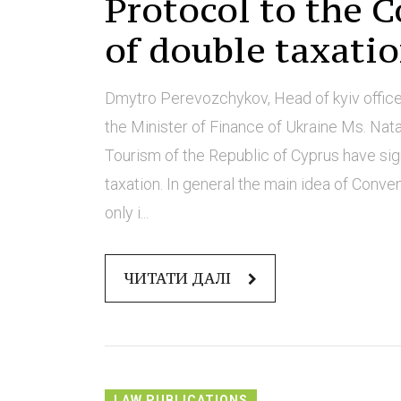
Protocol to the 
of double taxati
Dmytro Perevozchykov, Head of kyiv offic
the Minister of Finance of Ukraine Ms. Nat
Tourism of the Republic of Cyprus have si
taxation. In general the main idea of Conve
only i...
ЧИТАТИ ДАЛІ
LAW PUBLICATIONS