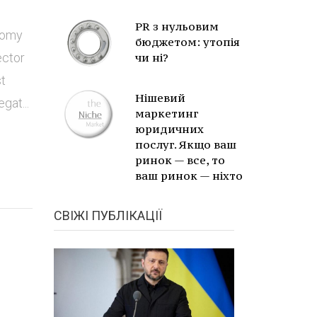
PR з нульовим
nomy
бюджетом: утопія
ector
чи ні?
st
Нішевий
gat...
маркетинг
юридичних
послуг. Якщо ваш
ринок — все, то
ваш ринок — ніхто
СВІЖІ ПУБЛІКАЦІЇ