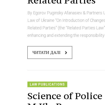
Related Parties
By Egorov Puginsky Afanasiev & Partners U
Law of Ukraine “On Introduction of Changes 
Related Parties” (the “Related Parties Law
enhancing and extending the responsibility of
ЧИТАТИ ДАЛІ
LAW PUBLICATIONS
Science of Police 