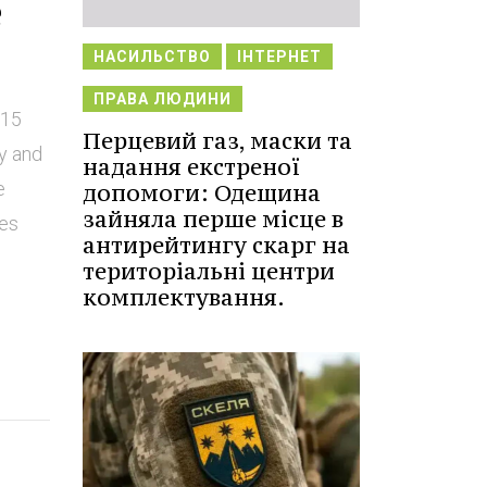
e
НАСИЛЬСТВО
ІНТЕРНЕТ
ПРАВА ЛЮДИНИ
015
Перцевий газ, маски та
ry and
надання екстреної
e
допомоги: Одещина
зайняла перше місце в
xes
антирейтингу скарг на
територіальні центри
комплектування.