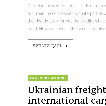
Participation in international trade carrie
fulfillment by non-resident counterparties 
their legitimate interests the creditors hav
court. However, even if the case is resolved 
ЧИТАТИ ДАЛІ
LAW PUBLICATIONS
Ukrainian freight 
international car