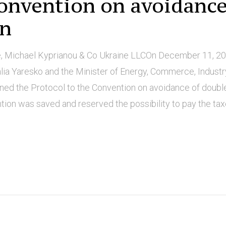
Convention on avoidanc
on
e, Michael Kyprianou & Co Ukraine LLCOn December 11, 2
alia Yaresko and the Minister of Energy, Commerce, Indust
gned the Protocol to the Convention on avoidance of doubl
ntion was saved and reserved the possibility to pay the ta