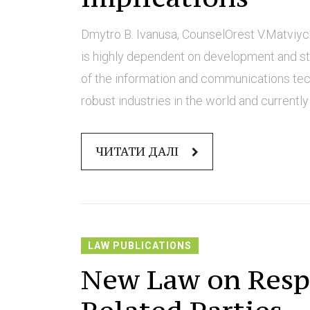
Dmytro B. Ivanusa, CounselOrest V.Matviyc
is highly dependent on development and state
of the information and communications tec
robust industries in the world and currently
ЧИТАТИ ДАЛІ
LAW PUBLICATIONS
New Law on Respo