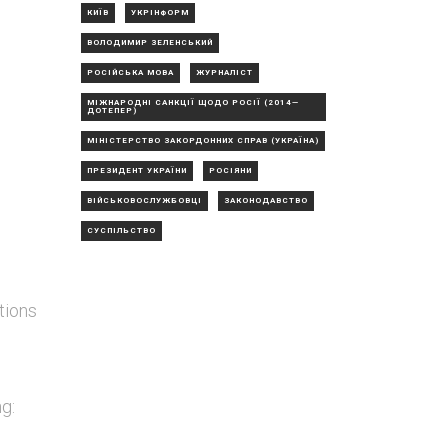
КИЇВ
УКРІНФОРМ
ВОЛОДИМИР ЗЕЛЕНСЬКИЙ
РОСІЙСЬКА МОВА
ЖУРНАЛІСТ
МІЖНАРОДНІ САНКЦІЇ ЩОДО РОСІЇ (2014—
ДОТЕПЕР)
МІНІСТЕРСТВО ЗАКОРДОННИХ СПРАВ (УКРАЇНА)
ПРЕЗИДЕНТ УКРАЇНИ
РОСІЯНИ
ВІЙСЬКОВОСЛУЖБОВЦІ
ЗАКОНОДАВСТВО
СУСПІЛЬСТВО
tions
g: