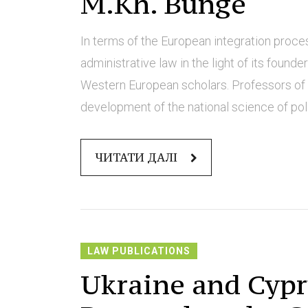
M.Kh. Bunge
In terms of the European integration process
administrative law in the light of its found
Western European scholars. Professors of t
development of the national science of poliс
ЧИТАТИ ДАЛІ
LAW PUBLICATIONS
Ukraine and Cypr