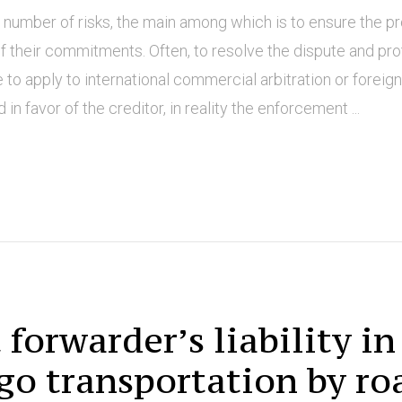
s a number of risks, the main among which is to ensure the p
of their commitments. Often, to resolve the dispute and pr
e to apply to international commercial arbitration or foreign
in favor of the creditor, in reality the enforcement ...
forwarder’s liability in
go transportation by ro