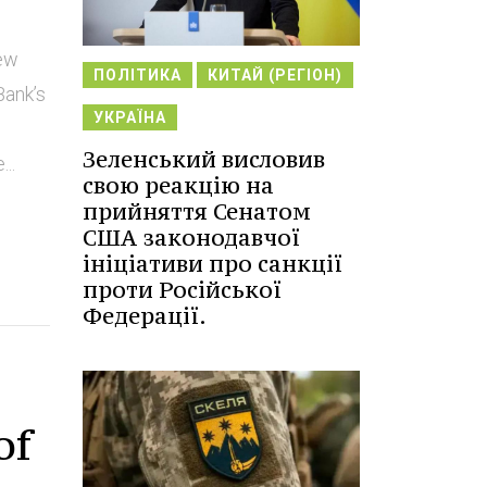
new
ПОЛІТИКА
КИТАЙ (РЕГІОН)
Bank’s
УКРАЇНА
Зеленський висловив
..
свою реакцію на
прийняття Сенатом
США законодавчої
ініціативи про санкції
проти Російської
Федерації.
of