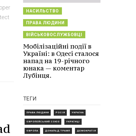
roper
НАСИЛЬСТВО
otect
ПРАВА ЛЮДИНИ
ВІЙСЬКОВОСЛУЖБОВЦІ
Мобілізаційні події в
Україні: в Одесі сталося
напад на 19-річного
юнака — коментар
Лубінця.
ТЕГИ
ПРАВА ЛЮДИНИ
РОСІЯ
УКРАЇНА
ЄВРОПЕЙСЬКИЙ СОЮЗ
УКРАЇНЦІ
ad
ЄВРОПА
ДОНАЛЬД ТРАМП
ДЕМОКРАТІЯ