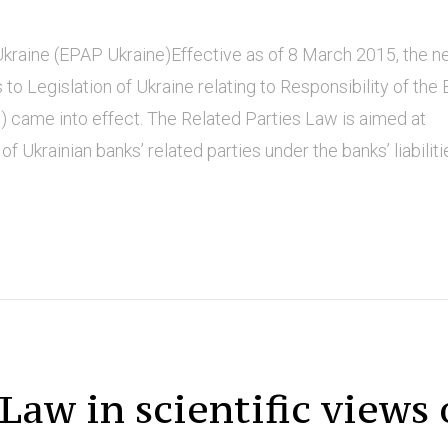
kraine (EPAP Ukraine)Effective as of 8 March 2015, the 
to Legislation of Ukraine relating to Responsibility of the 
”) came into effect. The Related Parties Law is aimed at
 Ukrainian banks’ related parties under the banks’ liabilitie.
Law in scientific views 