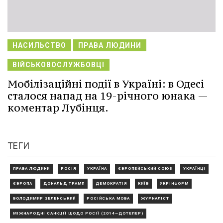
НАСИЛЬСТВО
ПРАВА ЛЮДИНИ
ВІЙСЬКОВОСЛУЖБОВЦІ
Мобілізаційні події в Україні: в Одесі
сталося напад на 19-річного юнака —
коментар Лубінця.
ТЕГИ
ПРАВА ЛЮДИНИ
РОСІЯ
УКРАЇНА
ЄВРОПЕЙСЬКИЙ СОЮЗ
УКРАЇНЦІ
ЄВРОПА
ДОНАЛЬД ТРАМП
ДЕМОКРАТІЯ
КИЇВ
УКРІНФОРМ
ВОЛОДИМИР ЗЕЛЕНСЬКИЙ
РОСІЙСЬКА МОВА
ЖУРНАЛІСТ
МІЖНАРОДНІ САНКЦІЇ ЩОДО РОСІЇ (2014—ДОТЕПЕР)