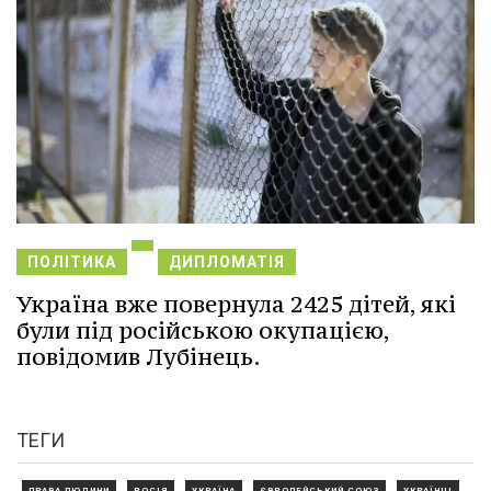
ПОЛІТИКА
ДИПЛОМАТІЯ
Україна вже повернула 2425 дітей, які
були під російською окупацією,
повідомив Лубінець.
ТЕГИ
ПРАВА ЛЮДИНИ
РОСІЯ
УКРАЇНА
ЄВРОПЕЙСЬКИЙ СОЮЗ
УКРАЇНЦІ