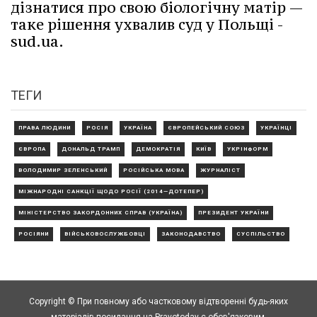
дізнатися про свою біологічну матір —
таке рішення ухвалив суд у Польщі -
sud.ua.
ТЕГИ
ПРАВА ЛЮДИНИ
РОСІЯ
УКРАЇНА
ЄВРОПЕЙСЬКИЙ СОЮЗ
УКРАЇНЦІ
ЄВРОПА
ДОНАЛЬД ТРАМП
ДЕМОКРАТІЯ
КИЇВ
УКРІНФОРМ
ВОЛОДИМИР ЗЕЛЕНСЬКИЙ
РОСІЙСЬКА МОВА
ЖУРНАЛІСТ
МІЖНАРОДНІ САНКЦІЇ ЩОДО РОСІЇ (2014—ДОТЕПЕР)
МІНІСТЕРСТВО ЗАКОРДОННИХ СПРАВ (УКРАЇНА)
ПРЕЗИДЕНТ УКРАЇНИ
РОСІЯНИ
ВІЙСЬКОВОСЛУЖБОВЦІ
ЗАКОНОДАВСТВО
СУСПІЛЬСТВО
Copyright © При повному або частковому відтворенні будь-яких
матеріалів посилання на Pravotoday є обов'язковим.