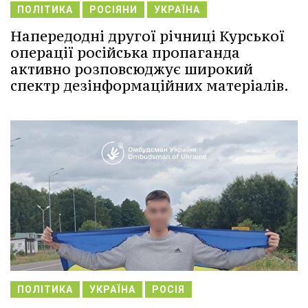
ПОЛІТИКА
РОСІЯНИ
УКРАЇНА
Напередодні другої річниці Курської
операції російська пропаганда
активно розповсюджує широкий
спектр дезінформаційних матеріалів.
ПОЛІТИКА
УКРАЇНА
РОСІЯ