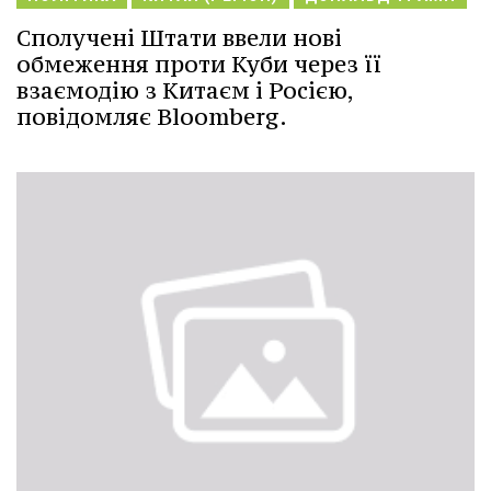
Сполучені Штати ввели нові
обмеження проти Куби через її
взаємодію з Китаєм і Росією,
повідомляє Bloomberg.