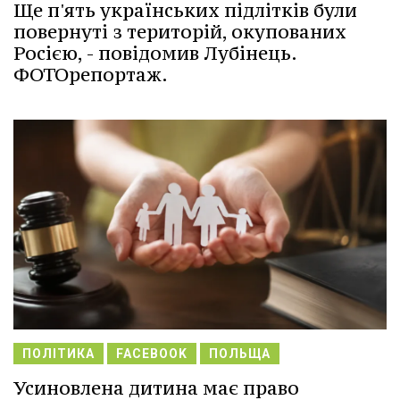
Ще п'ять українських підлітків були
повернуті з територій, окупованих
Росією, - повідомив Лубінець.
ФОТОрепортаж.
ПОЛІТИКА
FACEBOOK
ПОЛЬЩА
Усиновлена дитина має право