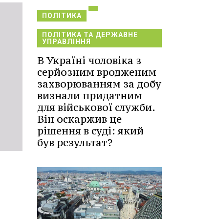
ПОЛІТИКА
ПОЛІТИКА ТА ДЕРЖАВНЕ
УПРАВЛІННЯ
В Україні чоловіка з
серйозним вродженим
захворюванням за добу
визнали придатним
для військової служби.
Він оскаржив це
рішення в суді: який
був результат?