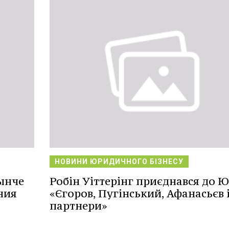
НОВИНИ ЮРИДИЧНОГО БІЗНЕСУ
ынче
Робін Уіттерінг приєднався до 
ния
«Єгоров, Пугінський, Афанасьєв 
партнери»