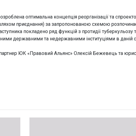
розроблена оптимальна концепція реорганізації та спроект
 (шляхом приєднання) за запропонованою схемою розпочинає
наступника покладено ряд функцій з протидії туберкульозу 
родними державними та недержавними інституціями в даній с
партнер ЮК «Правовий Альянс» Олексій Бежевець та юрис