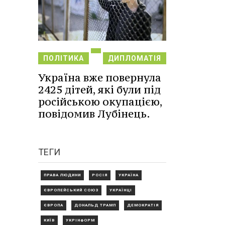
ПОЛІТИКА
ДИПЛОМАТІЯ
Україна вже повернула
2425 дітей, які були під
російською окупацією,
повідомив Лубінець.
ТЕГИ
ПРАВА ЛЮДИНИ
РОСІЯ
УКРАЇНА
ЄВРОПЕЙСЬКИЙ СОЮЗ
УКРАЇНЦІ
ЄВРОПА
ДОНАЛЬД ТРАМП
ДЕМОКРАТІЯ
КИЇВ
УКРІНФОРМ