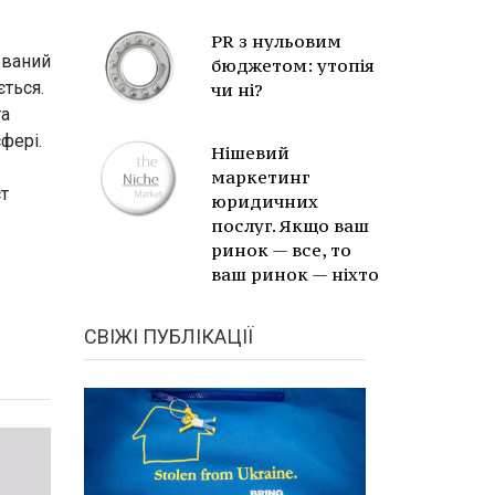
PR з нульовим
ований
бюджетом: утопія
ться.
чи ні?
та
фері.
Нішевий
маркетинг
т
юридичних
послуг. Якщо ваш
ринок — все, то
ваш ринок — ніхто
СВІЖІ ПУБЛІКАЦІЇ