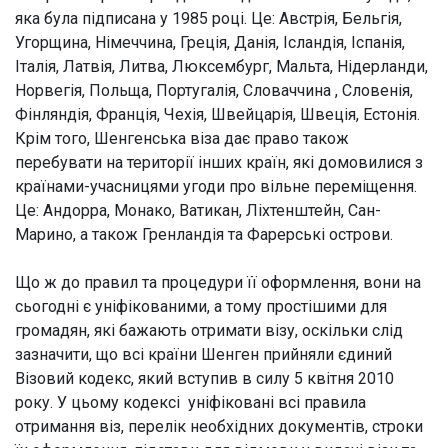
яка була підписана у 1985 році. Це: Австрія, Бельгія,
Угорщина, Німеччина, Греція, Данія, Ісландія, Іспанія,
Італія, Латвія, Литва, Люксембург, Мальта, Нідерланди,
Норвегія, Польща, Португалія, Словаччина , Словенія,
Фінляндія, Франція, Чехія, Швейцарія, Швеція, Естонія.
Крім того, Шенгенська віза дає право також
перебувати на території інших країн, які домовилися з
країнами-учасницями угоди про вільне переміщення.
Це: Андорра, Монако, Ватикан, Ліхтенштейн, Сан-
Марино, а також Гренландія та Фарерські острови.
Що ж до правил та процедури її оформлення, вони на
сьогодні є уніфікованими, а тому простішими для
громадян, які бажають отримати візу, оскільки слід
зазначити, що всі країни Шенген прийняли єдиний
Візовий кодекс, який вступив в силу 5 квітня 2010
року. У цьому кодексі уніфіковані всі правила
отримання віз, перелік необхідних документів, строки