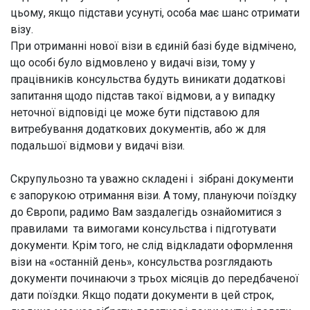
цьому, якщо підстави усунуті, особа має шанс отримати
візу.
При отриманні нової візи в єдиній базі буде відмічено,
що особі було відмовлено у видачі візи, тому у
працівників консульства будуть виникати додаткові
запитання щодо підстав такої відмови, а у випадку
неточної відповіді це може бути підставою для
витребування додаткових документів, або ж для
подальшої відмови у видачі візи.
Скрупульозно та уважно складені і зібрані документи
є запорукою отримання візи. А тому, плануючи поїздку
до Європи, радимо Вам заздалегідь ознайомитися з
правилами та вимогами консульства і підготувати
документи. Крім того, не слід відкладати оформлення
візи на «останній день», консульства розглядають
документи починаючи з трьох місяців до передбаченої
дати поїздки. Якщо подати документи в цей строк,