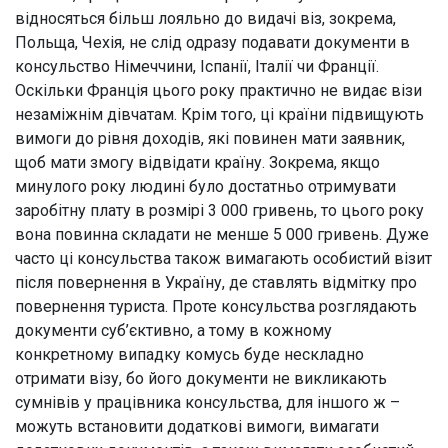
відносяться більш лояльно до видачі віз, зокрема,
Польща, Чехія, не слід одразу подавати документи в
консульство Німеччини, Іспанії, Італії чи Франції.
Оскільки Франція цього року практично не видає візи
незаміжнім дівчатам. Крім того, ці країни підвищують
вимоги до рівня доходів, які повинен мати заявник,
щоб мати змогу відвідати країну. Зокрема, якщо
минулого року людині було достатньо отримувати
заробітну плату в розмірі 3 000 гривень, то цього року
вона повинна складати не менше 5 000 гривень. Дуже
часто ці консульства також вимагають особистий візит
після повернення в Україну, де ставлять відмітку про
повернення туриста. Проте консульства розглядають
документи суб’єктивно, а тому в кожному
конкретному випадку комусь буде нескладно
отримати візу, бо його документи не викликають
сумнівів у працівника консульства, для іншого ж –
можуть встановити додаткові вимоги, вимагати