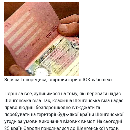
Зоряна Топорецька, старший юрист ЮК «Jurimex»
Перш за все, зупинимося на тому, які переваги надає
Шенгенська віза. Так, класична Шенгенська віза надає
право людині безперешкодно в’їжджати та
перебувати на території будь-якої країни Шенгенської
угоди за умови виконання візових вимог. На сьогодні
25 країн Європи приєдналися до Шенгенської угоди,