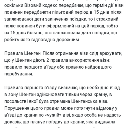
оскільки Візовий кодекс передбачає, що термін дії візи
повинен передбачати пільговий період в 15 днів після
запланованої дати закінчення поїздки, то і страховий
поліс повинен бути оформлений на цей період, тобто
на 15 днів більше, ніж запланована дата поїздки, що
робить його відповідно дорожчим
Правила Шенген. Після отримання візи слід врахувати,
що у Шенген діють 2 правила використання візи:
правило першого в’їзду або правило найдовшого
перебування.
Правило першого в’їзду визначає, що необхідно в’їзд
в зону Шенген здійснювати тільки через країну, в
посольстві якої була отримана Шенгенська віза.
Порушення цього правил може потягнути відмову у
в’їзді до країни по «чужій» візі, якщо особа не надасть
доказів, що планує поїздку до країни, яка видавала