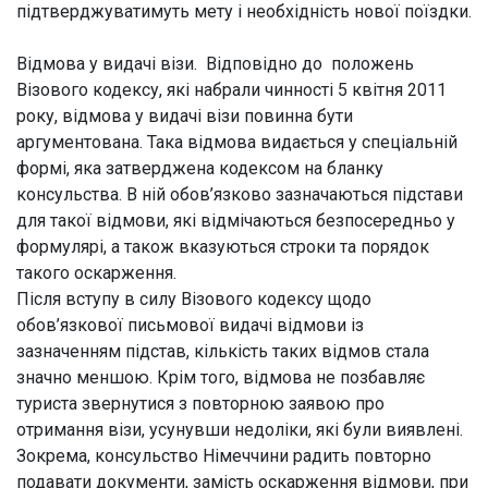
підтверджуватимуть мету і необхідність нової поїздки.
Відмова у видачі візи. Відповідно до положень
Візового кодексу, які набрали чинності 5 квітня 2011
року, відмова у видачі візи повинна бути
аргументована. Така відмова видається у спеціальній
формі, яка затверджена кодексом на бланку
консульства. В ній обов’язково зазначаються підстави
для такої відмови, які відмічаються безпосередньо у
формулярі, а також вказуються строки та порядок
такого оскарження.
Після вступу в силу Візового кодексу щодо
обов’язкової письмової видачі відмови із
зазначенням підстав, кількість таких відмов стала
значно меншою. Крім того, відмова не позбавляє
туриста звернутися з повторною заявою про
отримання візи, усунувши недоліки, які були виявлені.
Зокрема, консульство Німеччини радить повторно
подавати документи, замість оскарження відмови, при