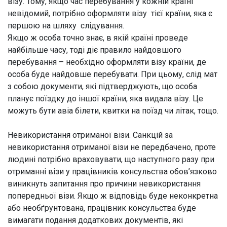
візу. Тому, якщо час перебування у кожній країні
невідомий, потрібно оформляти візу тієї країни, яка є
першою на шляху слідування.
Якщо ж особа точно знає, в якій країні проведе
найбільше часу, тоді діє правило найдовшого
перебування – необхідно оформляти візу країни, де
особа буде найдовше перебувати. При цьому, слід мат
з собою документи, які підтверджують, що особа
планує поїздку до іншої країни, яка видала візу. Це
можуть бути авіа білети, квитки на поїзд чи літак, тощо.
Невикористання отриманої візи. Санкцій за
невикористання отриманої візи не передбачено, проте
людині потрібно враховувати, що наступного разу при
отриманні візи у працівників консульства обов’язково
виникнуть запитання про причини невикористання
попередньої візи. Якщо ж відповідь буде неконкретна
або необґрунтована, працівник консульства буде
вимагати подання додаткових документів, які