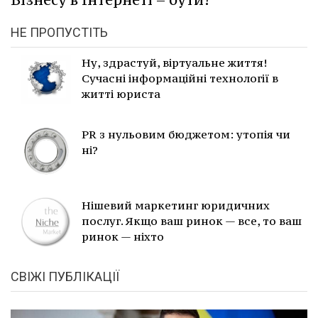
НЕ ПРОПУСТІТЬ
Ну, здрастуй, віртуальне життя!
Сучасні інформаційні технології в
житті юриста
PR з нульовим бюджетом: утопія чи
ні?
Нішевий маркетинг юридичних
послуг. Якщо ваш ринок — все, то ваш
ринок — ніхто
СВІЖІ ПУБЛІКАЦІЇ