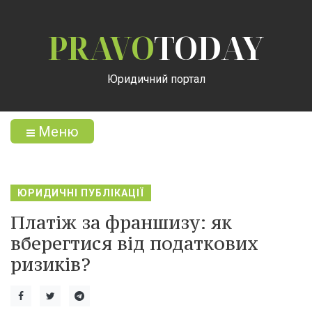
PRAVO
TODAY
Юридичний портал
Меню
ЮРИДИЧНІ ПУБЛІКАЦІЇ
Платіж за франшизу: як
вберегтися від податкових
ризиків?