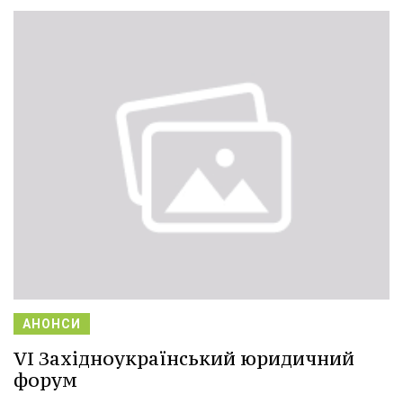
АНОНСИ
VІ Західноукраїнський юридичний
форум