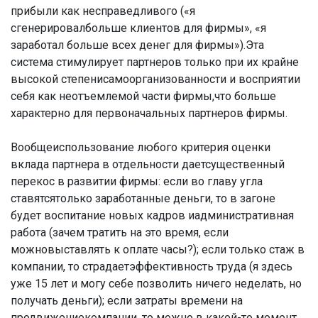
прибыли как несправедливого («я
сгенерировалбольше клиентов для фирмы», «я
заработал больше всех денег для фирмы»).Эта
система стимулирует партнеров только при их крайне
высокой степенисамоорганизованности и восприятии
себя как неотъемлемой части фирмы,что больше
характерно для первоначальных партнеров фирмы.
Вообщеиспользование любого критерия оценки
вклада партнера в отдельности даетсущественный
перекос в развитии фирмы: если во главу угла
ставятсятолько заработанные деньги, то в загоне
будет воспитание новых кадров иадминистративная
работа (зачем тратить на это время, если
можновыставлять к оплате часы?); если только стаж в
компании, то страдаетэффективность труда (я здесь
уже 15 лет и могу себе позволить ничего неделать, но
получать деньги); если затраты времени на
продвижениекомпании, то можно в какой-то момент