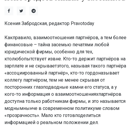
Ксения Забродская, редактор Pravotoday
Какправило, взаимоотношения партнёров, а тем более
финансовые – тайна засемью печатями любой
юридической фирмы, особенно для тех,
ктолюбопытствует извне. Кто-то держит партнёров на
зарплате и не скрываетэтого, называя такого партнёра
«ассоциированный партнёр», кто-то гордоназывает
коллегу партнёром, тем не менее скрывая от
посторонних глазподводные камни его статуса, а у
кого-то информация о взаимоотношенияхпартнёров
доступна только работникам фирмы, и это называется
моднымнынче в современном политикуме словом
«прозрачность». Мало кто готовподелиться
информацией о реальном положении дел.