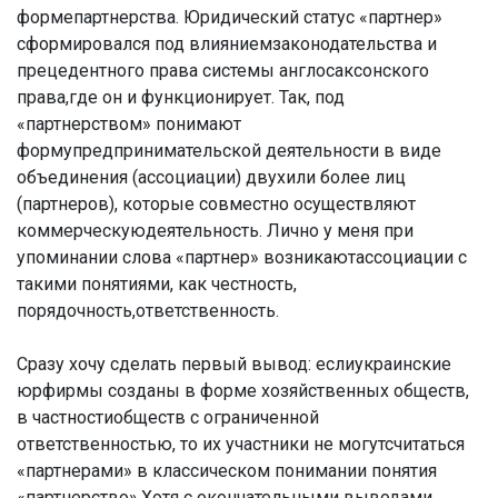
формепартнерства. Юридический статус «партнер»
сформировался под влияниемзаконодательства и
прецедентного права системы англосаксонского
права,где он и функционирует. Так, под
«партнерством» понимают
формупредпринимательской деятельности в виде
объединения (ассоциации) двухили более лиц
(партнеров), которые совместно осуществляют
коммерческуюдеятельность. Лично у меня при
упоминании слова «партнер» возникаютассоциации с
такими понятиями, как честность,
порядочность,ответственность.
Сразу хочу сделать первый вывод: еслиукраинские
юрфирмы созданы в форме хозяйственных обществ,
в частностиобществ с ограниченной
ответственностью, то их участники не могутсчитаться
«партнерами» в классическом понимании понятия
«партнерство».Хотя с окончательными выводами