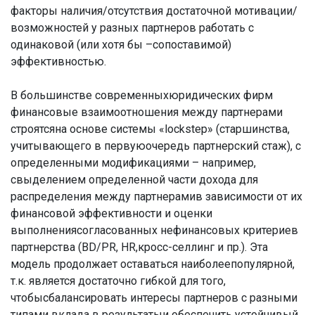
факторы наличия/отсутствия достаточной мотивации/
возможностей у разных партнеров работать с
одинаковой (или хотя бы –сопоставимой)
эффективностью.
В большинстве современныхюридических фирм
финансовые взаимоотношения между партнерами
строятсяна основе системы «lockstep» (старшинства,
учитывающего в первуюочередь партнерский стаж), с
определенными модификациями – например,
свыделением определенной части дохода для
распределения между партнерамив зависимости от их
финансовой эффективности и оценки
выполнениясогласованных нефинансовых критериев
партнерства (BD/PR, HR,кросс-селлинг и пр.). Эта
модель продолжает оставаться наиболеепопулярной,
т.к. является достаточно гибкой для того,
чтобысбалансировать интересы партнеров с разными
типами вклада в результатыи обеспечить устойчивый