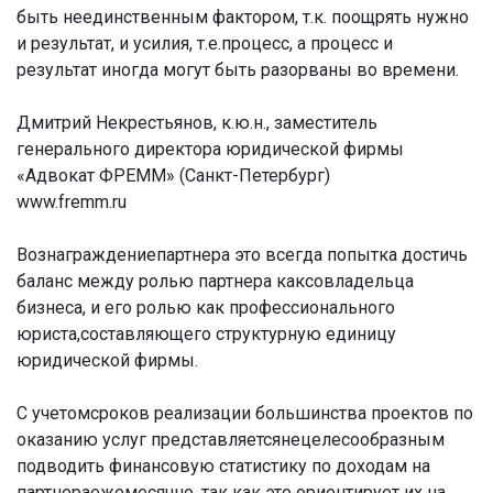
быть неединственным фактором, т.к. поощрять нужно
и результат, и усилия, т.е.процесс, а процесс и
результат иногда могут быть разорваны во времени.
Дмитрий Некрестьянов, к.ю.н., заместитель
генерального директора юридической фирмы
«Адвокат ФРЕММ» (Санкт-Петербург)
www.fremm.ru
Вознаграждениепартнера это всегда попытка достичь
баланс между ролью партнера каксовладельца
бизнеса, и его ролью как профессионального
юриста,составляющего структурную единицу
юридической фирмы.
С учетомсроков реализации большинства проектов по
оказанию услуг представляетсянецелесообразным
подводить финансовую статистику по доходам на
партнераежемесячно, так как это ориентирует их на