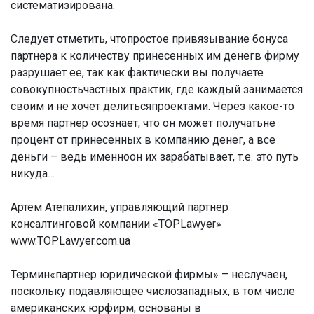
систематизирована.
Следует отметить, чтопростое привязывание бонуса
партнера к количеству принесенных им денегв фирму
разрушает ее, так как фактически вы получаете
совокупностьчастных практик, где каждый занимается
своим и не хочет делитьсяпроектами. Через какое-то
время партнер осознает, что он может получатьне
процент от принесенных в компанию денег, а все
деньги – ведь именноон их зарабатывает, т.е. это путь
никуда…
Артем Атепалихин, управляющий партнер
консалтинговой компании «TOPLawyer»
www.TOPLawyer.com.ua
Термин«партнер юридической фирмы» – неслучаен,
поскольку подавляющее числозападных, в том числе
американских юрфирм, основаны в