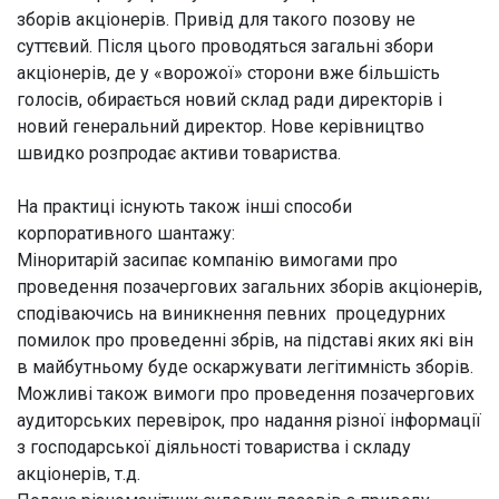
зборів акціонерів. Привід для такого позову не
суттєвий. Після цього проводяться загальні збори
акціонерів, де у «ворожої» сторони вже більшість
голосів, обирається новий склад ради директорів і
новий генеральний директор. Нове керівництво
швидко розпродає активи товариства.
На практиці існують також інші способи
корпоративного шантажу:
Міноритарій засипає компанію вимогами про
проведення позачергових загальних зборів акціонерів,
сподіваючись на виникнення певних процедурних
помилок про проведенні збрів, на підставі яких які він
в майбутньому буде оскаржувати легітимність зборів.
Можливі також вимоги про проведення позачергових
аудиторських перевірок, про надання різної інформації
з господарської діяльності товариства і складу
акціонерів, т.д.