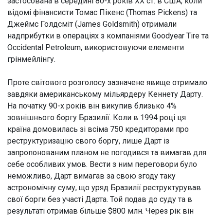
застосована в середині 80-х років ХХ ст. в США, коли
відомі фінансисти Томас Пікенс (Thomas Pickens) та
Джеймс Голдсміт (James Goldsmith) отримали
надприбутки в операціях з компаніями Goodyear Tire та
Occidental Petroleum, використовуючи елементи
грінмейлінгу.
Проте світового розголосу зазначене явище отримало
завдяки американському мільярдеру Кеннету Дарту.
На початку 90-х років він викупив близько 4%
зовнішнього боргу Бразилії. Коли в 1994 році ця
країна домовилась зі всіма 750 кредиторами про
реструктуризацію свого боргу, лише Дарт із
запропонованим планом не погодився та вимагав для
себе особливих умов. Вести з ним переговори було
неможливо, Дарт вимагав за свою згоду таку
астрономічну суму, що уряд Бразилії реструктурував
свої борги без участі Дарта. Той подав до суду та в
результаті отримав більше $800 млн. Через рік він