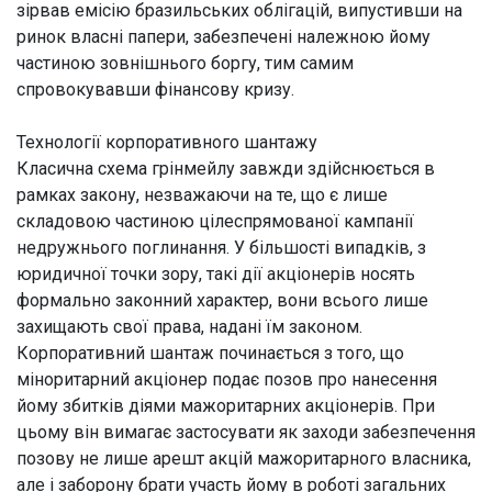
зірвав емісію бразильських облігацій, випустивши на
ринок власні папери, забезпечені належною йому
частиною зовнішнього боргу, тим самим
спровокувавши фінансову кризу.
Технології корпоративного шантажу
Класична схема грінмейлу завжди здійснюється в
рамках закону, незважаючи на те, що є лише
складовою частиною цілеспрямованої кампанії
недружнього поглинання. У більшості випадків, з
юридичної точки зору, такі дії акціонерів носять
формально законний характер, вони всього лише
захищають свої права, надані їм законом.
Корпоративний шантаж починається з того, що
міноритарний акціонер подає позов про нанесення
йому збитків діями мажоритарних акціонерів. При
цьому він вимагає застосувати як заходи забезпечення
позову не лише арешт акцій мажоритарного власника,
але і заборону брати участь йому в роботі загальних