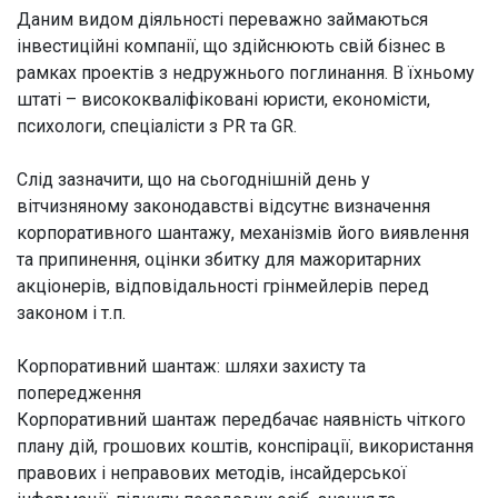
Даним видом діяльності переважно займаються
інвестиційні компанії, що здійснюють свій бізнес в
рамках проектів з недружнього поглинання. В їхньому
штаті – висококваліфіковані юристи, економісти,
психологи, спеціалісти з PR та GR.
Слід зазначити, що на сьогоднішній день у
вітчизняному законодавстві відсутнє визначення
корпоративного шантажу, механізмів його виявлення
та припинення, оцінки збитку для мажоритарних
акціонерів, відповідальності грінмейлерів перед
законом і т.п.
Корпоративний шантаж: шляхи захисту та
попередження
Корпоративний шантаж передбачає наявність чіткого
плану дій, грошових коштів, конспірації, використання
правових і неправових методів, інсайдерської