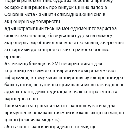
Подача різноманітних судових позовів з приводу
оскарження рішень про випуск цінних паперів.
Основна мета - змінити співвідношення сил в
акціонерному товаристві.
Адміністративний тиск на менеджмент товариства,
силові захоплення, блокування судом на вимогу
акціонерів виробничої діяльності компанії, звернення
зі скаргами до контролюючих, правоохоронних
органів.
Активна публікація в ЗМІ несприятливої для
керівництва і самого товариства компрометуючої
інформації, в тому числі поширення чуток про швидке
банкрутство, порушення кримінальних справ відносно
адміністрації, дискредитація в очах контрагентів та
партнерів тощо.
Таким чином, грінмейл може застосовуватися для:
примушення компанії викупити власні акції за вищою
ціною (класична модель);
або в якості частини юридичної схеми, що