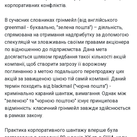
корпоративних конфліктів.
В сучасних словниках грінмейл (від англійського
greenmail - буквально, "зелена пошта") – діяльність,
спрямована на отримання надприбутку за допомогою
спекуляцій чи зловживань своїми правами акціонера
по відношенню до підприємства. Дана мета
досягається шляхом придбання такої кількості акцій
компанії, щоб створити загрозу її ворожому
поглинанню з метою подальшого перепродажу цих
акцій за завищеною ціною тій самій компанії. Даний
термін походить від blackmail ("чорна пошта") -
кримінально караний шантаж, вимагання. Однак між
"зеленою" та "чорною поштою" існує принципова
відмінність: класичний грінмейл завжди здійснюється
в рамках закону.
Практика корпоративного шантажу вперше була