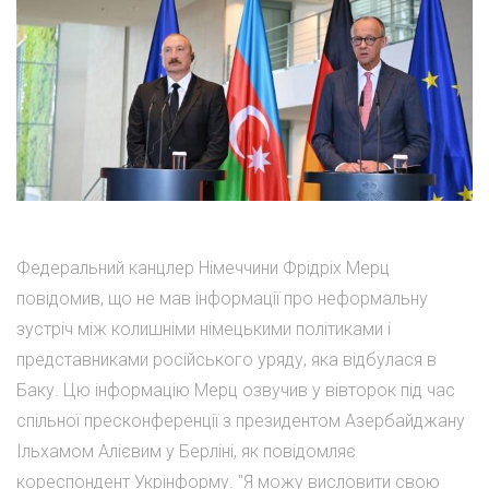
Федеральний канцлер Німеччини Фрідріх Мерц
повідомив, що не мав інформації про неформальну
зустріч між колишніми німецькими політиками і
представниками російського уряду, яка відбулася в
Баку. Цю інформацію Мерц озвучив у вівторок під час
спільної пресконференції з президентом Азербайджану
Ільхамом Алієвим у Берліні, як повідомляє
кореспондент Укрінформу. "Я можу висловити свою