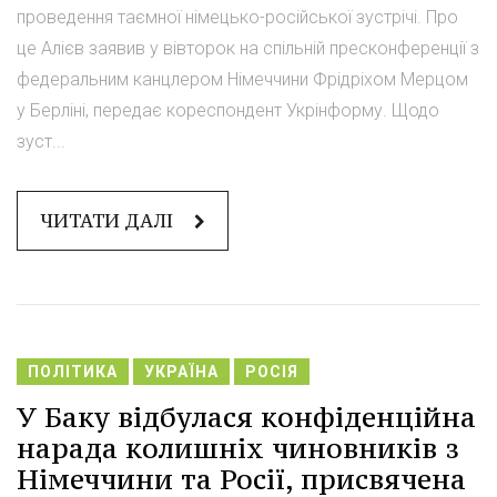
проведення таємної німецько-російської зустрічі. Про
це Алієв заявив у вівторок на спільній пресконференції з
федеральним канцлером Німеччини Фрідріхом Мерцом
у Берліні, передає кореспондент Укрінформу. Щодо
зуст...
ЧИТАТИ ДАЛІ
ПОЛІТИКА
УКРАЇНА
РОСІЯ
У Баку відбулася конфіденційна
нарада колишніх чиновників з
Німеччини та Росії, присвячена