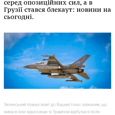
серед опозиційних сил, а в
Грузії стався блекаут: новини на
сьогодні.
Зеленський планує візит до Вашингтона і зазначив, що
зміна в їхніх відносинах із Трампом відбулася після