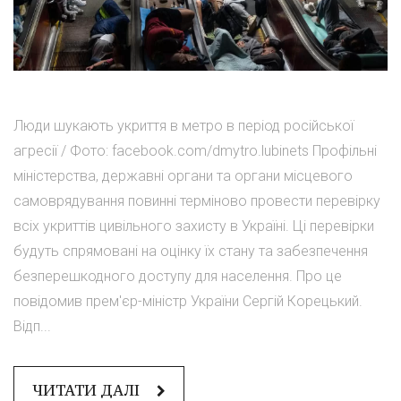
Люди шукають укриття в метро в період російської
агресії / Фото: facebook.com/dmytro.lubinets Профільні
міністерства, державні органи та органи місцевого
самоврядування повинні терміново провести перевірку
всіх укриттів цивільного захисту в Україні. Ці перевірки
будуть спрямовані на оцінку їх стану та забезпечення
безперешкодного доступу для населення. Про це
повідомив прем'єр-міністр України Сергій Корецький.
Відп...
ЧИТАТИ ДАЛІ