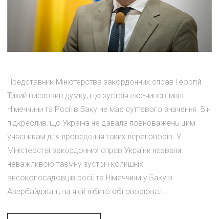
Представник Міністерства закордонних справ Георгій
Тихий висловив думку, що зустріч екс-чиновників
Німеччини та Росії в Баку не має суттєвого значення. Він
підкреслив, що Україна не давала повноважень цим
учасникам для проведення таких переговорів. У
Міністерстві закордонних справ України назвали
неважливою таємну зустріч колишніх
високопосадовців росії та Німеччини у Баку в
Азербайджані, на якій нібито обговорювал...