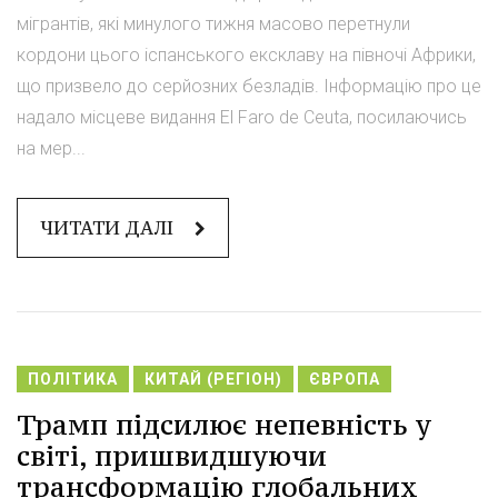
мігрантів, які минулого тижня масово перетнули
кордони цього іспанського ексклаву на півночі Африки,
що призвело до серйозних безладів. Інформацію про це
надало місцеве видання El Faro de Ceuta, посилаючись
на мер...
ЧИТАТИ ДАЛІ
ПОЛІТИКА
КИТАЙ (РЕГІОН)
ЄВРОПА
Трамп підсилює непевність у
світі, пришвидшуючи
трансформацію глобальних