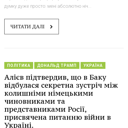
думку дуже просто: мені абсолютно ніч...
ЧИТАТИ ДАЛІ
ПОЛІТИКА
ДОНАЛЬД ТРАМП
УКРАЇНА
Алієв підтвердив, що в Баку
відбулася секретна зустріч між
колишніми німецькими
чиновниками та
представниками Росії,
присвячена питанню війни в
Україні.