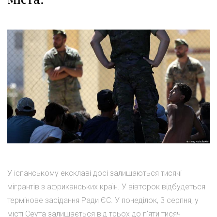
У іспанському ексклаві досі залишаються тисячі
мігрантів з африканських країн. У вівторок відбудеться
термінове засідання Ради ЄС. У понеділок, 3 серпня, у
місті Сеута залишається від трьох до п'яти тисяч