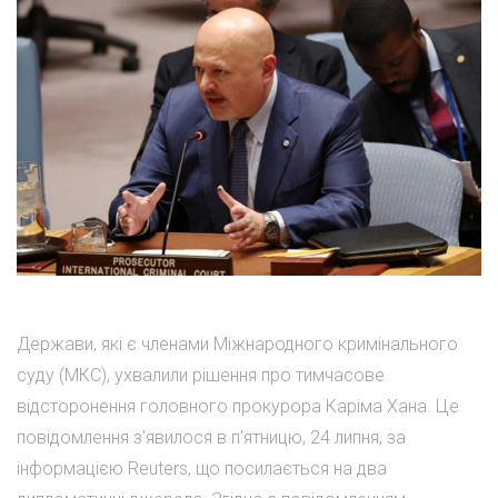
Держави, які є членами Міжнародного кримінального
суду (МКС), ухвалили рішення про тимчасове
відсторонення головного прокурора Каріма Хана. Це
повідомлення з'явилося в п'ятницю, 24 липня, за
інформацією Reuters, що посилається на два