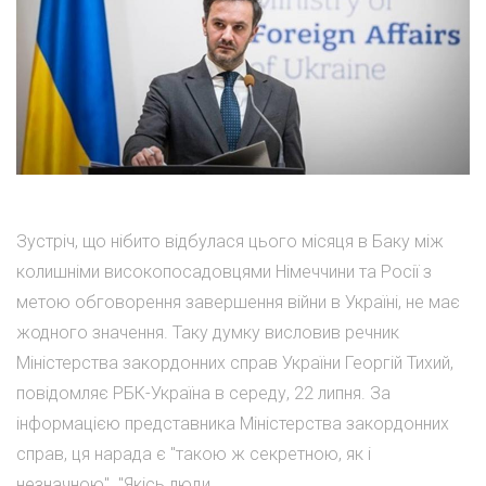
Зустріч, що нібито відбулася цього місяця в Баку між
колишніми високопосадовцями Німеччини та Росії з
метою обговорення завершення війни в Україні, не має
жодного значення. Таку думку висловив речник
Міністерства закордонних справ України Георгій Тихий,
повідомляє РБК-Україна в середу, 22 липня. За
інформацією представника Міністерства закордонних
справ, ця нарада є "такою ж секретною, як і
незначною". "Якісь люди,...