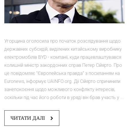
Угорщина оголосила про початок розслідування щодо
державних субсидій, виділених китайському виробнику
електромобілів BYD - компанії, куди працевлаштувався
колишній міністр закордонних справ Петер Сійярто. Про
це повідомляє "Європейська правда" з посиланням на
Euronews, інформує UAINFO.org. Дії Сійярто спричинили
занепокоєння щодо можливого конфлікту інтересів,
оскільки під час його роботи в уряді він брав участь у ...
ЧИТАТИ ДАЛІ