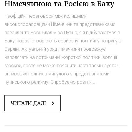
Німеччиною та Росією в Баку
Неофіційні переговори між колишніми
високопосадовцями Німеччини та представниками
президента Росії Владіміра Путіна, які відбуваються в
Баку, наразі створюють серйозну політичну напругу в
Берліні. Актуальний уряд Німеччини продовжує
наполягати на дотриманні жорсткої політики ізоляції
Москви, проте не може пояснити часті таємні зустрічі
впливових політиків минулого з представниками
путінського режиму. Спробуємо розгля...
ЧИТАТИ ДАЛІ