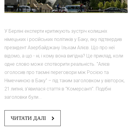
У Берліні експерти критикують зустріч колишніх
німецьких і російських політиків у Баку, яку підтвердив
президент Азербайджану Ільхам Алієв. Що про неї
відомо, а що - ні, і кому вона вигідна? Це приклад, коли
одне слово може спотворити реальність. "Алієв
оголосив про таємні переговори між Росією та
Німеччиною в Баку" – під таким заголовком у вівторок,
21 липня, з’явилася стаття в "Комерсанті". Подібні
заголовки були...
ЧИТАТИ ДАЛІ