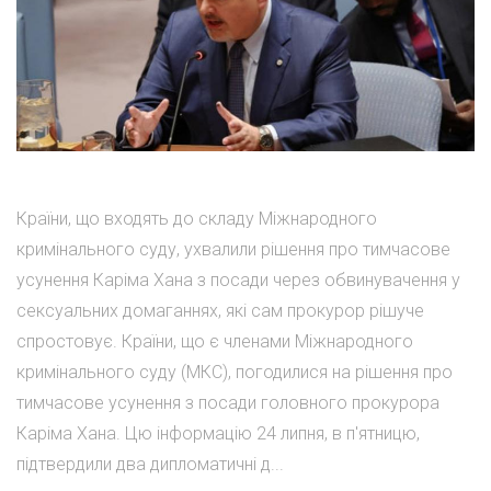
Країни, що входять до складу Міжнародного
кримінального суду, ухвалили рішення про тимчасове
усунення Каріма Хана з посади через обвинувачення у
сексуальних домаганнях, які сам прокурор рішуче
спростовує. Країни, що є членами Міжнародного
кримінального суду (МКС), погодилися на рішення про
тимчасове усунення з посади головного прокурора
Каріма Хана. Цю інформацію 24 липня, в п'ятницю,
підтвердили два дипломатичні д...